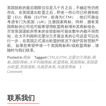
英国脱欧的最后期限仅仅是几个月之后，不确定性仍然
存在。在英国退出欧盟之后，即使一些公司已经拥有欧
盟（EU）商标（EUTM，前身为CTM），他们可能会
考虑专门为英国（UK）注册国家商标。同样，拥有英
国商标的公司也可能希望用欧盟商标增补其商标组合。
尽管英国退欧所带来的全部影响可能在数年内都不得而
知，在大不列颠和北爱尔兰开展业务的公司还是可以先
行一步，在英国正式退出欧盟的情况下保护其智慧财产
权。 如果您希望申请一个英国商标和/或欧盟商标，请
随时与我们联系。
Posted in
商标
Tagged
CTM
,
EUTM
,
北爱尔兰商标
,
商
标
,
国际商标
,
大不列颠商标
,
欧盟商标
,
英国商标
,
英国退
出欧盟
,
英国退欧
,
马德里体系
,
马德里商标
1
Comment
联系我们