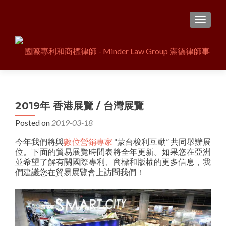
TOGGL
2019年 香港展覽 / 台灣展覽
Posted on
2019-03-18
今年我們將與
數位營銷專家
“蒙台梭利互動” 共同舉辦展
位。下面的貿易展覽時間表將全年更新。如果您在亞洲
並希望了解有關國際專利、商標和版權的更多信息，我
們建議您在貿易展覽會上訪問我們！