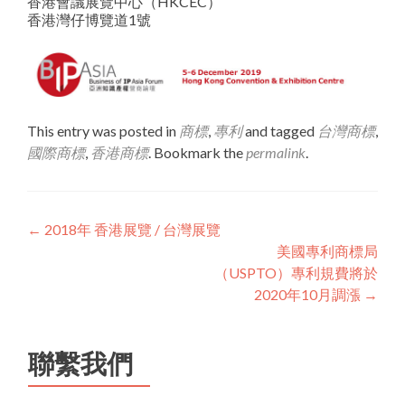
香港會議展覽中心（HKCEC）
香港灣仔博覽道1號
This entry was posted in
商標
,
專利
and tagged
台灣商標
,
國際商標
,
香港商標
. Bookmark the
permalink
.
Post
←
2018年 香港展覽 / 台灣展覽
美國專利商標局
navigation
（USPTO）專利規費將於
2020年10月調漲
→
聯繫我們