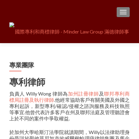
TOGGL
專業團隊
專利律師
負責人 Willy Wong 律師為
加州註冊律師
及
聯邦專利商
標局註冊及執行律師
.他經常協助客戶有關美國及外國之
專利起訴，新型專利/確認/侵權之諮詢服務及科技執照
等事宜.他曾代表許多客戶在州及聯邦法庭及管理聽證會
上於不同的案件中爭取權益.
於加州大學哈斯汀法學院就讀期間，Willy以法律助理身
份受訓於聖他莫尼加市的威爾榭帕理薩律師集團及舊金