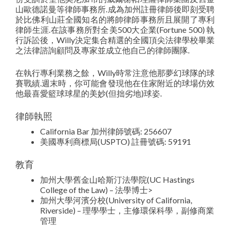
山歐德諾曼等律師事務所.成為加州註冊律師後即刻受聘
於比佛利山莊全國知名的將帥律師事務所且展開了專利
律師生涯.在該事務所對全美500大企業(Fortune 500) 執
行訴訟後，Willy決定集合精選的全國頂尖法律學校畢業
之法律諮詢顧問及專家並成立他自己的律師團隊.
在執行專利業務之餘，Willy時常注意他那夢幻球隊的球
賽戰績.週末時，你可能會發現他在住家附近的球場仿效
他最喜愛籃球球星的美妙(但拙劣地)球姿.
律師執照
California Bar 加州律師號碼: 256607
美國專利商標局(USPTO) 註冊號碼: 59191
教育
加州大學舊金山哈斯汀法學院(UC Hastings
College of the Law) – 法學博士>
加州大學河濱分校(University of California,
Riverside) – 理學學士，主修環保科學，副修商業
管理