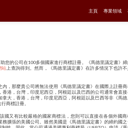
Skip
to
主頁
專業領域
content
幫助您的公司在100多個國家進行商標註冊。《馬德里議定書》
網站
上查詢得到。然而，《馬德里議定書》在許多情況下也許不
。
之內，那麼貴公司將無法使用《馬德里議定書》在國際上註冊商
，香港，台灣，印度尼西亞，阿根廷以及巴西的公司通常會直接
加拿大，香港，台灣，印度尼西亞，阿根廷以及巴西等非《馬德
進行商標註冊。
該國又有比較嚴格的國家商標法，您則可以直接在各個外國商
業務擴張的美國公司。雖然美國是《馬德里議定書》的締約國之
制性。因此，當公司通過美國專利商標局（USPTO）申請《馬