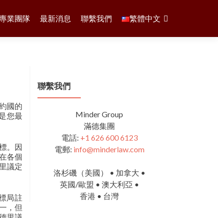
專業團隊
最新消息
聯繫我們
繁體中文
聯繫我們
締約國的
Minder Group
是您最
滿德集團
電話:
+1 626 600 6123
標。因
電郵:
info@minderlaw.com
在各個
里議定
洛杉磯（美國） • 加拿大 •
英國/歐盟 • 澳大利亞 •
香港 • 台灣
標局註
一，但
德里議