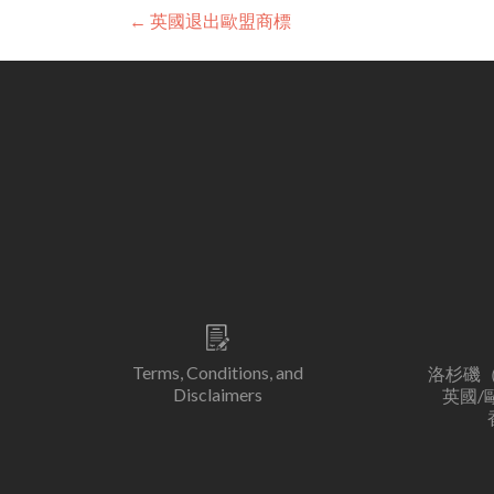
Post
←
英國退出歐盟商標
navigation
Terms, Conditions, and
洛杉磯（
Disclaimers
英國/歐