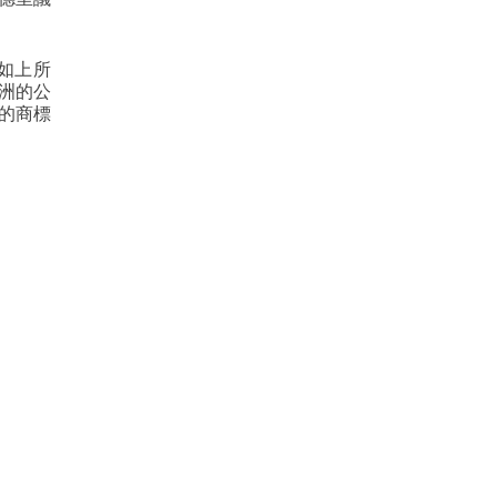
如上所
洲的公
的商標