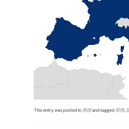
This entry was posted in
商標
and tagged
商標
,