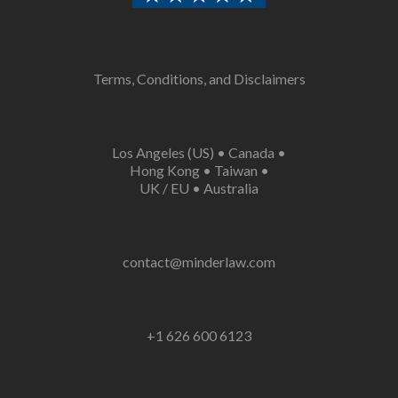
Terms, Conditions, and Disclaimers
Los Angeles (US)
•
Canada
•
Hong Kong
•
Taiwan
•
UK /
EU
•
Australia
contact@minderlaw.com
+1 626 600 6123