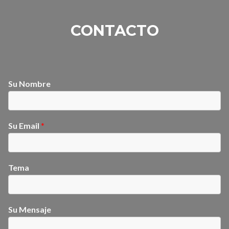
Marcas
Comerciales
CONTACTO
en
Enero
de
2025
Su Nombre
Su Email
*
Tema
Su Mensaje