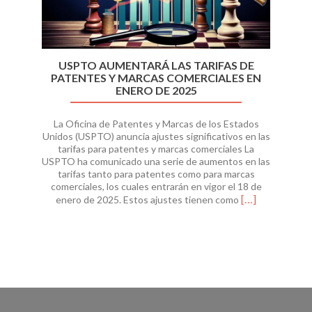
USPTO AUMENTARÁ LAS TARIFAS DE
PATENTES Y MARCAS COMERCIALES EN
ENERO DE 2025
La Oficina de Patentes y Marcas de los Estados
Unidos (USPTO) anuncia ajustes significativos en las
tarifas para patentes y marcas comerciales La
USPTO ha comunicado una serie de aumentos en las
tarifas tanto para patentes como para marcas
comerciales, los cuales entrarán en vigor el 18 de
Read
[…]
enero de 2025. Estos ajustes tienen como
more
about
USPTO
Aumentará
las
Tarifas
de
Patentes
y